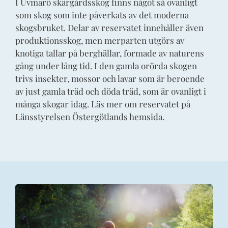
I Uvmarö skärgårdsskog finns något så ovanligt
som skog som inte påverkats av det moderna
skogsbruket. Delar av reservatet innehåller även
produktionsskog, men merparten utgörs av
knotiga tallar på berghällar, formade av naturens
gång under lång tid. I den gamla orörda skogen
trivs insekter, mossor och lavar som är beroende
av just gamla träd och döda träd, som är ovanligt i
många skogar idag. Läs mer om reservatet på
Länsstyrelsen Östergötlands hemsida.