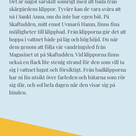
Det är något särskilt somrigt med att bada från
skärgårdens klippor. Tyvärr kan de vara svåra att
nå i Sankt Anna, om du inte har egen båt. På
Skaftudden, mitt emot Uvmarö Hamn, finns fina
möjligheter till klippbad. Från klipporna går det att
hoppa i vattnet både på låg och hög höjd. Du når
dem genom att följa vår vandringsled från
Magasinet ut på Skaftudden. Vid klipporna finns
också en flack lite stenig strand för den som vill ta
sig i vattnet lugnt och försiktigt. Från badklipporna
har ni fin utsikt över farleden och båtarna som rör
sig där, och sol hela dagen när den visar sig på
himlen.