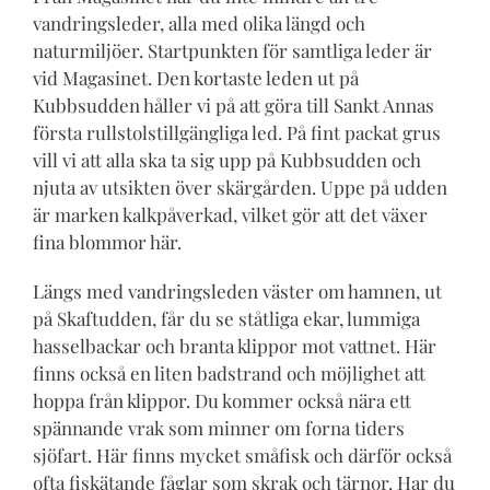
vandringsleder, alla med olika längd och
naturmiljöer. Startpunkten för samtliga leder är
vid Magasinet. Den kortaste leden ut på
Kubbsudden håller vi på att göra till Sankt Annas
första rullstolstillgängliga led. På fint packat grus
vill vi att alla ska ta sig upp på Kubbsudden och
njuta av utsikten över skärgården. Uppe på udden
är marken kalkpåverkad, vilket gör att det växer
fina blommor här.
Längs med vandringsleden väster om hamnen, ut
på Skaftudden, får du se ståtliga ekar, lummiga
hasselbackar och branta klippor mot vattnet. Här
finns också en liten badstrand och möjlighet att
hoppa från klippor. Du kommer också nära ett
spännande vrak som minner om forna tiders
sjöfart. Här finns mycket småfisk och därför också
ofta fiskätande fåglar som skrak och tärnor. Har du