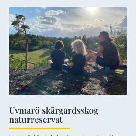
Uvmarö skärgårdsskog
naturreservat