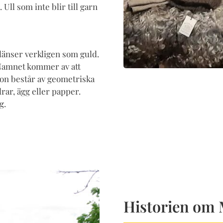
Ull som inte blir till garn
länser verkligen som guld.
 Namnet kommer av att
ron består av geometriska
ar, ägg eller papper.
g.
Historien om 