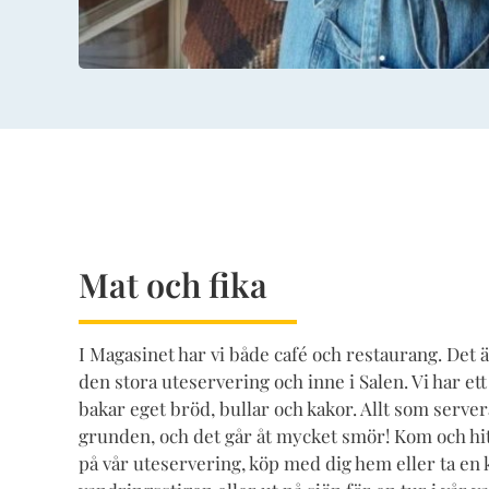
Mat och fika
I Magasinet har vi både café och restaurang. Det ä
den stora uteservering och inne i Salen. Vi har e
bakar eget bröd, bullar och kakor. Allt som serve
grunden, och det går åt mycket smör! Kom och hitt
på vår uteservering, köp med dig hem eller ta en 