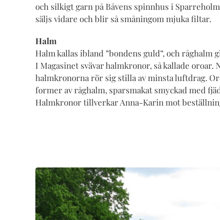
och silkigt garn på Båvens spinnhus i Sparreholm. 
säljs vidare och blir så småningom mjuka filtar.
Halm
Halm kallas ibland ”bondens guld”, och råghalm g
I Magasinet svävar halmkronor, så kallade oroar.
halmkronorna rör sig stilla av minsta luftdrag. O
former av råghalm, sparsmakat smyckad med fjädr
Halmkronor tillverkar Anna-Karin mot beställnin