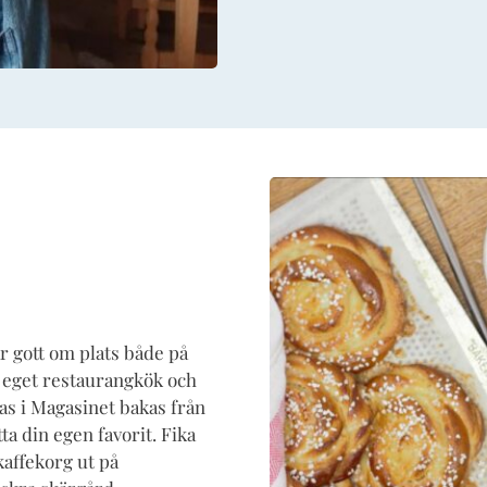
r gott om plats både på
tt eget restaurangkök och
ras i Magasinet bakas från
a din egen favorit. Fika
kaffekorg ut på