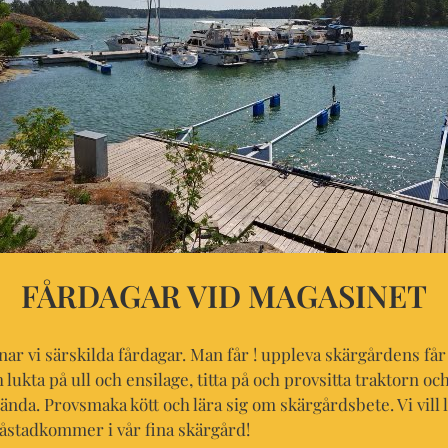
FÅRDAGAR VID MAGASINET
 vi särskilda fårdagar. Man får ! uppleva skärgårdens få
ukta på ull och ensilage, titta på och provsitta traktorn och
ända. Provsmaka kött och lära sig om skärgårdsbete. Vi vill l
 åstadkommer i vår fina skärgård!