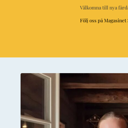
Välkomna till nya får
Följ oss på Magasinet