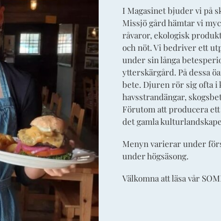
I Magasinet bjuder vi på 
Missjö gård hämtar vi mycke
råvaror, ekologisk produkt
och nöt. Vi bedriver ett u
under sin långa betesperio
ytterskärgård. På dessa öa
bete. Djuren rör sig ofta 
havsstrandängar, skogsbe
Förutom att producera ett s
det gamla kulturlandskape
Menyn varierar under förs
under högsäsong.
Välkomna att läsa vår
SOM