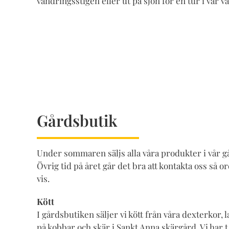
vandringsstigen eller ut på sjön för en tur i vår v
Gårdsbutik
Under sommaren säljs alla våra produkter i vår g
Övrig tid på året går det bra att kontakta oss så o
vis.
Kött
I gårdsbutiken säljer vi kött från våra dexterkor
på kobbar och skär i Sankt Anna skärgård. Vi har t.