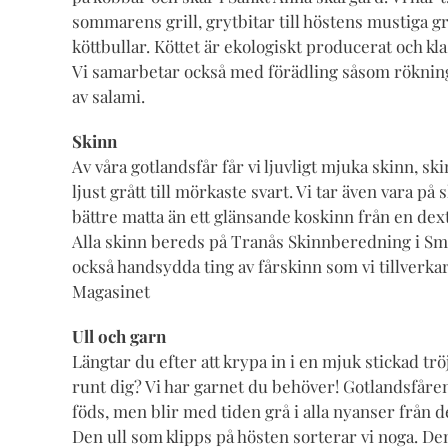
sommarens grill, grytbitar till höstens mustiga gryt
köttbullar. Köttet är ekologiskt producerat och kl
Vi samarbetar också med förädling såsom rökning 
av salami.
Skinn
Av våra gotlandsfår får vi ljuvligt mjuka skinn, s
ljust grått till mörkaste svart. Vi tar även vara på
bättre matta än ett glänsande koskinn från en dext
Alla skinn bereds på Tranås Skinnberedning i Små
också handsydda ting av fårskinn som vi tillverkar s
Magasinet
Ull och garn
Längtar du efter att krypa in i en mjuk stickad trö
runt dig? Vi har garnet du behöver! Gotlandsfåre
föds, men blir med tiden grå i alla nyanser från det 
Den ull som klipps på hösten sorterar vi noga. De