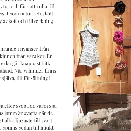
or och färs att rulla till
assat som naturbeteskött.
av kött och tillverkning
kimrande i nyanser från
 skinnen från våra kor. En
erko går knappast hitta.
land. När vi hinner finns
jälva, till försäljning i
ja eller svepa en varm sjal
ns lamm är svarta när de
allra ljusaste till svart.
n spinns sedan till mjukt