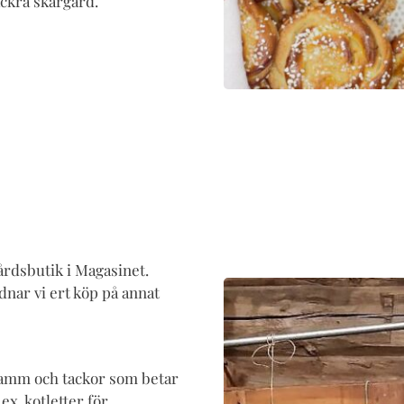
ackra skärgård.
årdsbutik i Magasinet.
rdnar vi ert köp på annat
, lamm och tackor som betar
ex. kotletter för