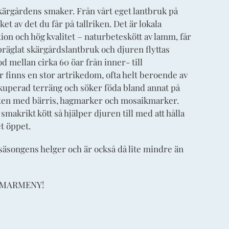
skärgårdens smaker. Från vårt eget lantbruk på
t av det du får på tallriken. Det är lokala
ion och hög kvalitet – naturbeteskött av lamm, får
tpräglat skärgårdslantbruk och djuren flyttas
d mellan cirka 60 öar från inner- till
r finns en stor artrikedom, ofta helt beroende av
i kuperad terräng och söker föda bland annat på
ten med bärris, hagmarker och mosaikmarker.
makrikt kött så hjälper djuren till med att hålla
t öppet.
äsongens helger och är också då lite mindre än
MARMENY
!