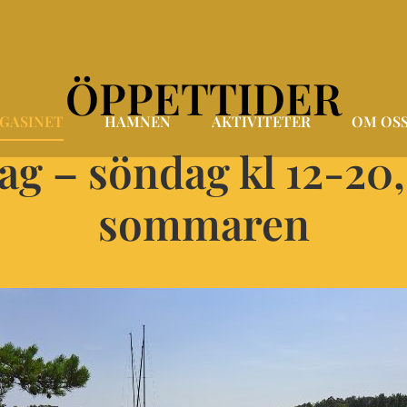
ÖPPETTIDER
GASINET
HAMNEN
AKTIVITETER
OM OS
ag – söndag kl 12-20,
sommaren