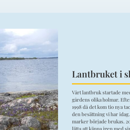
Lantbruket i 
Vårt lantbruk startade me
gårdens olika holmar. Eft
1998 då det kom tio nya tac
den besättning vi har idag
marker började brukas. 20
lätta att känna igen med s