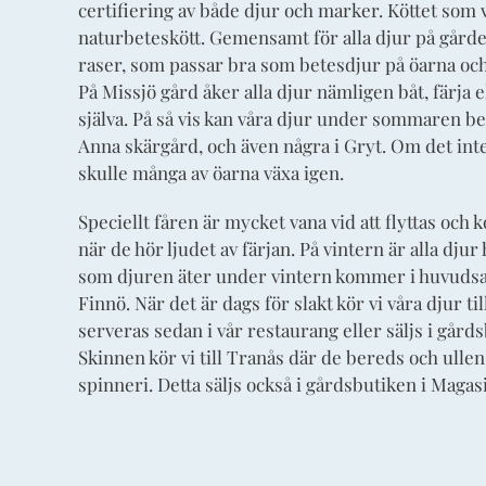
certifiering av både djur och marker. Köttet som
naturbeteskött. Gemensamt för alla djur på gården
raser, som passar bra som betesdjur på öarna och
På Missjö gård åker alla djur nämligen båt, färja 
själva. På så vis kan våra djur under sommaren bet
Anna skärgård, och även några i Gryt. Om det int
skulle många av öarna växa igen.
Speciellt fåren är mycket vana vid att flyttas och
när de hör ljudet av färjan. På vintern är alla dj
som djuren äter under vintern kommer i huvudsa
Finnö. När det är dags för slakt kör vi våra djur till
serveras sedan i vår restaurang eller säljs i gård
Skinnen kör vi till Tranås där de bereds och ullen s
spinneri. Detta säljs också i gårdsbutiken i Magas