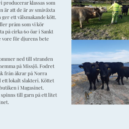
 vi producerar klassas som
 är att de är av småväxta
 ger ett välsmakande kött.
eller pråm som vi kör
a på cirka 60 öar i Sankt
e vore för djurens bete
 kommer ned till stranden
ur hemma på Missjö. Fodret
k från åkrar på Norra
 ett lokalt slakteri. Köttet
sbutiken i Magasinet.
pinns till garn på ett litet
inet.