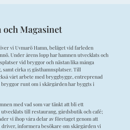
och Magasinet
river vi Uvmarö Hamn, beläget vid farleden
nnö. Under årens lopp har hamnen utvecklats och
gsplatser vid bryggor och nästan lika många
, samt cirka 15 gästhamnsplatser. Till
kså vårt arbete med bryggbygge, entreprenad
 bryggor runt om i skärgården har byggts i
mnen med vad som var tänkt att bli ett
tvecklats till restaurang, gårdsbutik och café;
der vi ihop våra delar av företaget genom att
vi driver, informera besökare om skärgården vi