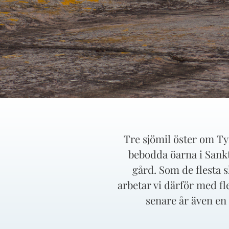
Tre sjömil öster om Tyr
bebodda öarna i Sankt
gård. Som de flesta sk
arbetar vi därför med 
senare år även en 