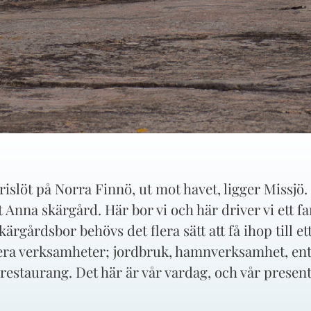
islöt på Norra Finnö, ut mot havet, ligger Missjö. 
 Anna skärgård. Här bor vi och här driver vi ett fa
ärgårdsbor behövs det flera sätt att få ihop till et
flera verksamheter; jordbruk, hamnverksamhet, en
restaurang. Det här är vår vardag, och vår present