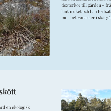
dexterkor till gården – f
lantbruket och han fortsät
mer betesmarker i skärgå
skött
ård en ekologisk