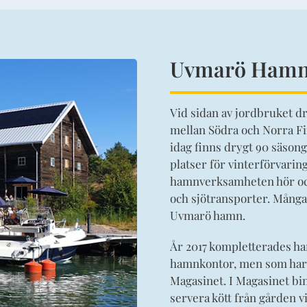
Uvmarö Hamn 
Vid sidan av jordbruket d
mellan Södra och Norra Fi
idag finns drygt 90 säson
platser för vinterförvaring
hamnverksamheten hör oc
och sjötransporter. Många
Uvmarö hamn.
År 2017 kompletterades ha
hamnkontor, men som har u
Magasinet. I Magasinet bin
servera kött från gården 