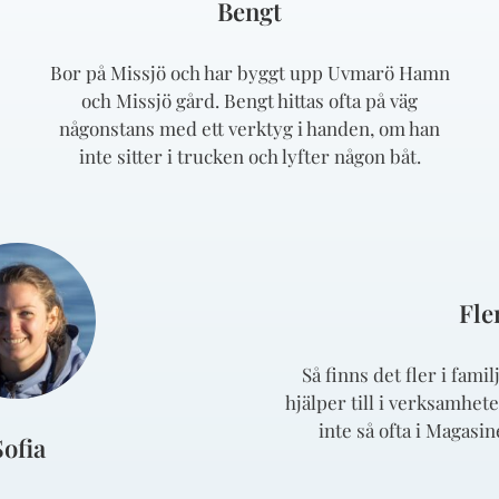
Bengt
Bor på Missjö och har byggt upp Uvmarö Hamn
och Missjö gård. Bengt hittas ofta på väg
någonstans med ett verktyg i handen, om han
inte sitter i trucken och lyfter någon båt.
Fle
Så finns det fler i fam
hjälper till i verksamhe
inte så ofta i Magasin
Sofia