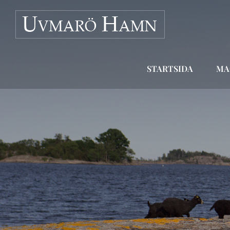
Fortsätt
till
innehållet
STARTSIDA
MA