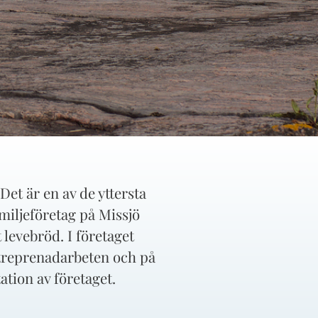
Det är en av de yttersta
miljeföretag på Missjö
t levebröd. I företaget
treprenadarbeten och på
ation av företaget.